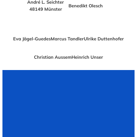
André L. Seichter
Benedikt Olesch
48149 Münster
Eva Jägel-Guedes
Marcus Tandler
Ulrike Duttenhofer
Christian Aussem
Heinrich Unser