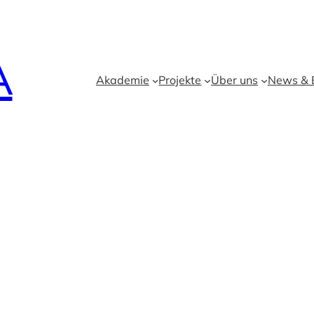
A
Akademie
Projekte
Über uns
News & B